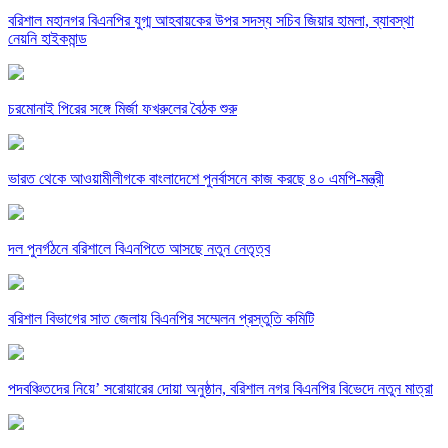
বরিশাল মহানগর বিএনপির যুগ্ম আহবায়কের উপর সদস্য সচিব জিয়ার হামলা, ব্যাবস্থা
নেয়নি হাইকমান্ড
চরমোনাই পিরের সঙ্গে মির্জা ফখরুলের বৈঠক শুরু
ভারত থেকে আওয়ামীলীগকে বাংলাদেশে পুনর্বাসনে কাজ করছে ৪০ এমপি-মন্ত্রী
দল পুনর্গঠনে বরিশালে বিএনপিতে আসছে নতুন নেতৃত্ব
বরিশাল বিভাগের সাত জেলায় বিএনপির সম্মেলন প্রস্তুতি কমিটি
পদবঞ্চিতদের নিয়ে’ সরোয়ারের দোয়া অনুষ্ঠান, বরিশাল নগর বিএনপির বিভেদে নতুন মাত্রা