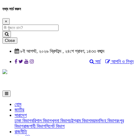
তথ্য সার্চ করুন
×
Close
৮ই আগস্ট, ২০২৬ খ্রিস্টাব্দ , ২৪শে শ্রাবণ, ১৪৩৩ বঙ্গাব্দ
সার্চ
আপনি ও লিখুন
হোম
জাতীয়
সারাদেশ
ঢাকা বিভাগ
বরিশাল বিভাগ
খুলনা বিভাগ
চট্টগ্রাম বিভাগ
ময়মনসিংহ বিভাগ
রংপুর
বিভাগ
রাজশাহী বিভাগ
সিলেট বিভাগ
রাজনীতি