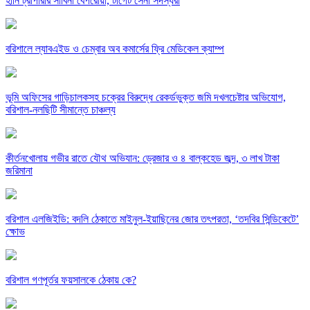
হানি ট্রাপারার সাবিনা বেপরোয়া, টার্গেট সেনা সদস্যরা
বরিশালে ল্যাবএইড ও চেম্বার অব কমার্সের ফ্রি মেডিকেল ক্যাম্প
‎ভূমি অফিসের গাড়িচালকসহ চক্রের বিরুদ্ধে রেকর্ডভুক্ত জমি দখলচেষ্টার অভিযোগ,
বরিশাল-নলছিটি সীমান্তে চাঞ্চল্য
কীর্তনখোলায় গভীর রাতে যৌথ অভিযান: ড্রেজার ও ৪ বাল্কহেড জব্দ, ৩ লাখ টাকা
জরিমানা
বরিশাল এলজিইডি: বদলি ঠেকাতে মাইনুল-ইয়াছিনের জোর তৎপরতা, ‘তদবির সিন্ডিকেটে’
ক্ষোভ
বরিশাল গণপূর্তর ফয়সালকে ঠেকায় কে?