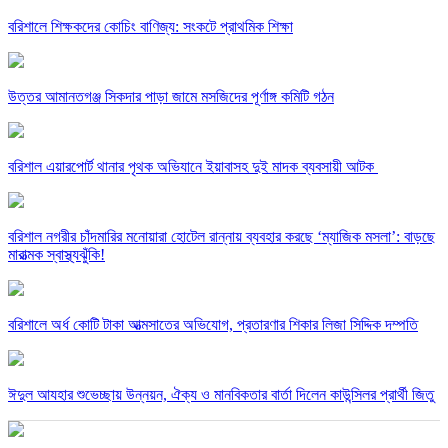
বরিশালে শিক্ষকদের কোচিং বাণিজ্য: সংকটে প্রাথমিক শিক্ষা
উত্তর আমানতগঞ্জ সিকদার পাড়া জামে মসজিদের পূর্ণাঙ্গ কমিটি গঠন
বরিশাল এয়ারপোর্ট থানার পৃথক অভিযানে ইয়াবাসহ দুই মাদক ব্যবসায়ী আটক ​
বরিশাল নগরীর চাঁদমারির মনোয়ারা হোটেল রান্নায় ব্যবহার করছে ‘ম্যাজিক মসলা’: বাড়ছে
মারাত্মক স্বাস্থ্যঝুঁকি!
বরিশালে অর্ধ কোটি টাকা আত্মসাতের অভিযোগ, প্রতারণার শিকার লিজা সিদ্দিক দম্পতি
ঈদুল আযহার শুভেচ্ছায় উন্নয়ন, ঐক্য ও মানবিকতার বার্তা দিলেন কাউন্সিলর প্রার্থী জিতু