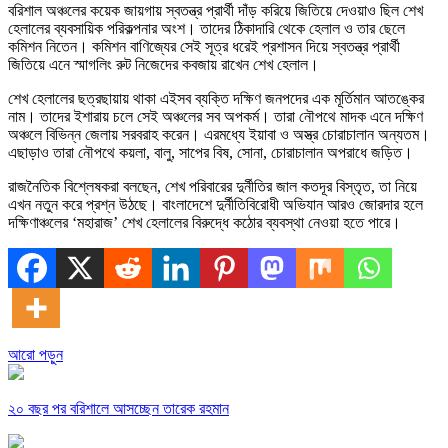
বরিশাল অঞ্চলের কয়েক জায়গায় স্বতন্ত্র প্রার্থী দাঁড় করিয়ে জিতিয়ে দেওয়াও ছিল শেখ
হেলালের ব্যবসায়িক পরিকল্পনার অংশ। তাদের ঠিকাদারি থেকে হেলাল ও তার ছেলে
কমিশন নিতেন। কমিশন বাণিজ্যের সেই সূত্র ধরেই প্রশাসন দিয়ে স্বতন্ত্র প্রার্থী
জিতিয়ে এনে স্মাগলিং রুট নিজেদের কবজায় রাখেন শেখ হেলাল।
শেখ হেলালের ছত্রছায়ায় থাকা এইসব ব্যক্তি দক্ষিণ জনপদের এক মূর্তিমান আতঙ্কের
নাম। তাদের ইশারায় চলে সেই অঞ্চলের সব অপকর্ম। তারা নৌপথে মাদক এনে দক্ষিণ
অঞ্চলে বিভিন্ন জেলায় সরবরাহ করেন। এরমধ্যে ইয়াবা ও অস্ত্র চোরাচালান অন্যতম।
এছাড়াও তারা নৌপথে কয়লা, বালু, সাপের বিষ, সোনা, চোরাচালান অপরাধে জড়িত।
রাজনৈতিক বিশ্লেষকরা বলছেন, শেখ পরিবারের দুর্নীতির জাল কতদূর বিস্তৃত, তা নিয়ে
এখন নতুন করে প্রশ্ন উঠছে। বাংলাদেশে দুর্নীতিবিরোধী অভিযান আরও জোরদার হলে
দক্ষিণাঞ্চলের ‘মহারাজ’ শেখ হেলালের বিরুদ্ধে কঠোর ব্যবস্থা নেওয়া হতে পারে।
আরো পড়ুন
২০ বছর পর বরিশালে আসচ্ছেন তারেক রহমান