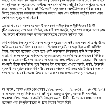
করছেন ফোনালাপ এবং বিবৃতির মাধ্যমে। রোববার (১৯ জানুয়ারি) দলের দেশে এবং বাইরে
অবস্থানরত সব স্তরের নেতা-কর্মীদের সঙ্গে শেখ হাসিনার ভার্চুয়াল বৈঠক অনুষ্ঠিত হয় বলে
জানান দলের নেতা-কর্মীরা। এই বৈঠকের উদ্দেশ্য দলকে সাংগঠনিকভাবে সক্রিয় করা।
কিন্তু শেখ হেলাল কলকাতায় অবস্থান করলেও আজ শেখ হাসিনার ভার্চুয়াল সভায় যোগ
দেননি বলে সূত্রে জানা গেছে।
এর আগে ২০২৪ সালের ১৯ আগস্ট বাংলাদেশ ফাইন্যান্সিয়াল ইন্টেলিজেন্স ইউনিট
(বিএফআইইউ) শেখ হেলাল উদ্দিন, তার স্ত্রী রুপা চৌধুরী, ছেলে শেখ সারহান নাসের তন্ময়
এবং তাদের পরিবারের সকল ব্যাংক অ্যাকাউন্টের লেনদেন স্থগিত করে।
শেখ পরিবারের বিরুদ্ধে অভিযোগের মধ্যে অন্যতম হলো দলীয় মনোনয়ন পেতে প্রার্থীদের
মোটা অঙ্কের অর্থ দিতে বাধ্য করা। দক্ষিণবঙ্গের প্রার্থীদের জন্য ছিল একটি অলিখিত
নিয়ম, যার ফলে মনোনয়ন পেতে হলে একটি শুল্কমুক্ত বিলাসবহুল গাড়ি উপহার দিতে
হতো, যা সংসদ সদস্যরা ব্যক্তিগত ব্যবহারের জন্য আমদানি করতে পারতেন। নির্বাচিত
হওয়ার পর এসব গাড়ি শেষ পর্যন্ত শেখ হেলালের কাছে পৌঁছে যেত। এছাড়া, দক্ষিণাঞ্চলে
আওয়ামী লীগের রাজনীতির পুরো নিয়ন্ত্রণ ছিল তার হাতে, যেখানে চাকরি, বদলি, ঠিকাদারি,
ব্যবসায়ীদের ব্যাংক থেকে ঋণ পাইয়ে দেওয়ার কমিশন সবই চলত তার ইশারায়। এভাবে
শেখ হেলাল কয়েকটি জেলায় নিজের নামে এবং বেনামে সম্পদের পাহাড় গড়েছেন।
বাগেরহাট-১ আসন থেকে শেখ হেলাল ১৯৯৬, ২০০১, ২০০৯, ২০১৪, ২০১৮ এবং ২০২৪
সালে সংসদ সদস্য নির্বাচিত হন। এই পুরো সময়জুড়ে খুলনা, বাগেরহাট, সাতক্ষীরা,
সেইসঙ্গে বরিশাল অঞ্চলের রাজনীতি নিয়ন্ত্রণ করতেন তিনি। বিশেষ করে সংসদ সদস্য
মনোনয়ন এবং বিশ্ববিদ্যালয়ের উপাচার্য নিয়োগ দিতেন তিনি।