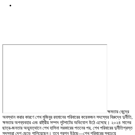
ক্ষমতার কেন্দ্রে
অবস্থান করার কারণে শেখ মুজিবুর রহমানের পরিবারের কয়েকজন সদস্যের বিরুদ্ধে দুর্নীতি,
ক্ষমতার অপব্যবহার এবং রাষ্ট্রীয় সম্পদ লুটপাটের অভিযোগ উঠে এসেছে। ২০২৪ সালের
ছাত্র-জনতার অভ্যুত্থানে শেখ হাসিনা সরকারের পতনের পর, শেখ পরিবারের দুর্নীতিগ্রস্ত
সদস্যরা দেশ ছেড়ে পালিয়েছেন। তবে প্রশ্ন উঠছে—শেখ পরিবারের সবচেয়ে