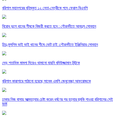
বরিশাল মহানগরের বহিষ্কৃত ১২ নেতা-নেত্রীকে পদে ফেরাল বিএনপি
বিরোধ ভুলে ধানের শীষকে বিজয়ী করতে হবে : গৌরনদীতে আবদুস সোবহান
হিন্দু-মুসলিম ভাই ভাই ধানের শীষে ভোট চাই :গৌরনদীতে ইঞ্জিনিয়ার সোবহান
দেড় শতাধিক মামলা দিয়েও থামানো যায়নি বদিউজ্জামান মিন্টুকে
বরিশাল কারাগারে পাঠানো হয়েছে সাবেক এমপি জেবুনেচ্ছা আফরোজকে
ঢাকার নিজ বাসায় আত্মহত্যার চেষ্টা করেন ধর্ষণের পর হত্যার হুমকি পাওয়া বরিশালের সেই
উর্মি