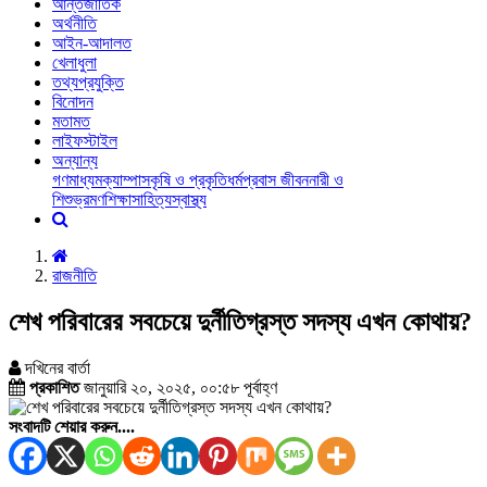
আন্তর্জাতিক
অর্থনীতি
আইন-আদালত
খেলাধুলা
তথ্যপ্রযুক্তি
বিনোদন
মতামত
লাইফস্টাইল
অন্যান্য
গণমাধ্যম
ক্যাম্পাস
কৃষি ও প্রকৃতি
ধর্ম
প্রবাস জীবন
নারী ও
শিশু
ভ্রমণ
শিক্ষা
সাহিত্য
স্বাস্থ্য
রাজনীতি
শেখ পরিবারের সবচেয়ে দুর্নীতিগ্রস্ত সদস্য এখন কোথায়?
দখিনের বার্তা
প্রকাশিত
জানুয়ারি ২০, ২০২৫, ০০:৫৮ পূর্বাহ্ণ
সংবাদটি শেয়ার করুন....