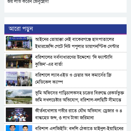
জয় লাভ করেন জেবুন্নেসা
আরো পড়ুন
​আইনের তোয়াক্কা নেই বাকেরগঞ্জে হাসপাতালের
ইমারজেন্সি গেটে নিউ পপুলার ডায়াগনস্টিক সেন্টার
বরিশালের সর্বসাধারণের উদ্দেশ্যে ‘দি ফ্যান্টাসি
কুজিন’-এর বার্তা
বরিশালে ল্যাবএইড ও চেম্বার অব কমার্সের ফ্রি
মেডিকেল ক্যাম্প
‎ভূমি অফিসের গাড়িচালকসহ চক্রের বিরুদ্ধে রেকর্ডভুক্ত
জমি দখলচেষ্টার অভিযোগ, বরিশাল-নলছিটি সীমান্তে
চাঞ্চল্য
কীর্তনখোলায় গভীর রাতে যৌথ অভিযান: ড্রেজার ও ৪
বাল্কহেড জব্দ, ৩ লাখ টাকা জরিমানা
বরিশাল এলজিইডি: বদলি ঠেকাতে মাইনুল-ইয়াছিনের