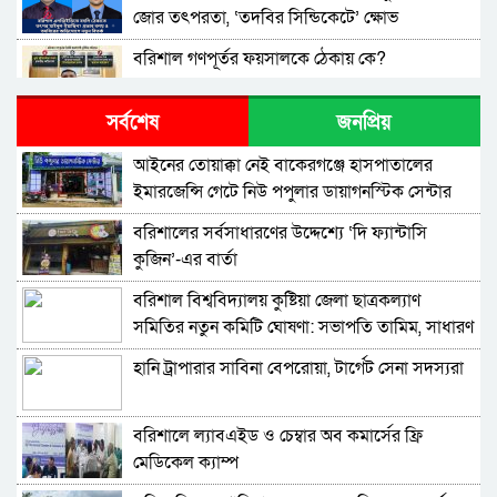
জোর তৎপরতা, ‘তদবির সিন্ডিকেটে’ ক্ষোভ
বরিশাল গণপূর্তর ফয়সালকে ঠেকায় কে?
সর্বশেষ
জনপ্রিয়
বরিশালে শিক্ষকদের কোচিং বাণিজ্য: সংকটে প্রাথমিক
শিক্ষা
​আইনের তোয়াক্কা নেই বাকেরগঞ্জে হাসপাতালের
ইমারজেন্সি গেটে নিউ পপুলার ডায়াগনস্টিক সেন্টার
উত্তর আমানতগঞ্জ সিকদার পাড়া জামে মসজিদের
পূর্ণাঙ্গ কমিটি গঠন
বরিশালের সর্বসাধারণের উদ্দেশ্যে ‘দি ফ্যান্টাসি
কুজিন’-এর বার্তা
বরিশাল এয়ারপোর্ট থানার পৃথক অভিযানে ইয়াবাসহ
দুই মাদক ব্যবসায়ী আটক ​
বরিশাল বিশ্ববিদ্যালয় কুষ্টিয়া জেলা ছাত্রকল্যাণ
সমিতির নতুন কমিটি ঘোষণা: সভাপতি তামিম, সাধারণ
বরিশালে অর্ধ কোটি টাকা আত্মসাতের অভিযোগ,
সম্পাদক রিহাম
প্রতারণার শিকার লিজা সিদ্দিক দম্পতি
হানি ট্রাপারার সাবিনা বেপরোয়া, টার্গেট সেনা সদস্যরা
ঈদুল আযহার শুভেচ্ছায় উন্নয়ন, ঐক্য ও মানবিকতার
বার্তা দিলেন কাউন্সিলর প্রার্থী জিতু
বরিশালে ল্যাবএইড ও চেম্বার অব কমার্সের ফ্রি
মেডিকেল ক্যাম্প
বরিশালে মাছের ট্রাক থেকে ১ লাখ টাকা চাঁদাবাজি,
বহিষ্কার দুই ছাত্রদল নেতা