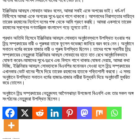
আগামী জাতীয় সংসদ নির্বাচনে ধানের শীষে ভোট চাই।
ইঞ্জিনিয়ার আবদুস সোবহান আরও বলেন, আমরা সবাই একে অপরের ভাই। ধর্ম-বর্ণ
নির্বিশেষে আমরা একে অপরের সুখে-দুঃখে পাশে থাকবো। আপনাদের নিরাপত্তার দায়িত্ব
তারেক রহমানের নির্দেশে দলের পক্ষ থেকে আমি গ্রহণ করছি। আমরা একসাথে তারেক
রহমানের স্বপ্নের গণতান্ত্রিক বাংলাদেশ গড়ে তুলতে চাই।
প্রধান অতিথি হিসেবে ইঞ্জিনিয়ার আবদুস সোবহান অনুষ্ঠানস্থলে উপস্থিত হওয়ার পর
হিন্দু সম্প্রদায়ের নারী ও পুরুষরা তাকে ফুলেল শুভেচ্ছা জানিয়ে বরন করে নেন। অনুষ্ঠানে
সনাতন ধর্মের কয়েক হাজার নারী ও পুরুষ উপস্থিত ছিলেন। তাদের পক্ষে স্থানীয় হিন্দু
সম্প্রদায়ের নেতৃবৃন্দরা ইঞ্জিনিয়ার আবদুস সোবহানের হাতে হাত রেখে আনুষ্ঠানিকভাবে
ঘোষণা করেন-আমাদের সুখে-দুঃখে এবং বিপদে পাশে থাকার ঘোষনা দেয়ায়, আমরা কথা
দিচ্ছি, ইঞ্জিনিয়ার আবদুস সোবহানকে বিএনপির মনোনয়ন দেওয়া হলে হিন্দু সম্প্রদায়ের
এখানকার ভোট ধানের শীষে দিয়ে তারেক রহমানের হাতকে শক্তিশালী করবো। এ সময়
অনুষ্ঠানে উপস্থিত সনাতন ধর্মের হাজার-হাজার নারীরা উলুধ্বনি দিয়ে অনুষ্ঠানটি মুখরিত
করে তোলেন।
অনুষ্ঠানে হিন্দু সম্প্রদায়ের নেতৃবৃন্দসহ আগৈলঝাড়া উপজেলা বিএনপি এবং তার সকল অঙ্গ
সংগঠনের নেতৃবৃন্দরা উপস্থিত ছিলেন।