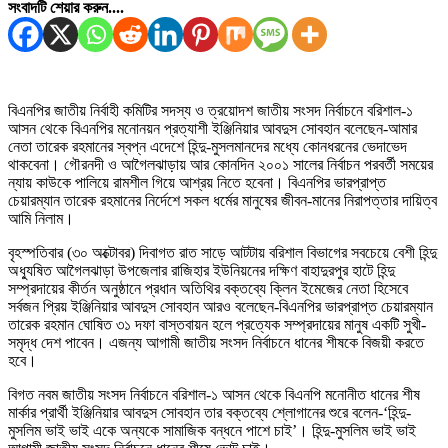
সংবাদটি শেয়ার করুন....
বিএনপির জাতীয় নির্বাহী কমিটির সদস্য ও ত্রয়োদশ জাতীয় সংসদ নির্বাচনে বরিশাল-১
আসন থেকে বিএনপির মনোনয়ন প্রত্যাশী ইঞ্জিনিয়ার আবদুস সোবহান বলেছেন-আমার
নেতা তারেক রহমানের স্বপ্ন এদেশে হিন্দু-মুসলমানদের মধ্যে কোনধরনের ভেদাভেদ
থাকবেনা। গৌরনদী ও আগৈলঝাড়ায় আর কোনদিন ২০০১ সালের নির্বাচন পরবর্তী সময়ের
ন্যায় কাউকে পালিয়ে রামশীল গিয়ে আশ্রয় নিতে হবেনা। বিএনপির ভারপ্রাপ্ত
চেয়ারম্যান তারেক রহমানের নির্দেশে সকল ধর্মের মানুষের জীবন-মানের নিরাপত্তার দায়িত্ব
আমি নিলাম।
বৃহস্পতিবার (৩০ অক্টোবর) দিবাগত রাত সাড়ে আটটায় বরিশাল বিভাগের সবচেয়ে বেশী হিন্দু
অধ্যুষিত আগৈলঝাড়া উপজেলার রাজিহার ইউনিয়নের দক্ষিণ বাহাদুরপুর হাটে হিন্দু
সম্প্রদায়ের কীর্তন অনুষ্ঠানে প্রধান অতিথির বক্তব্যে ক্লিন ইমেজের নেতা হিসেবে
সর্বজন প্রিয় ইঞ্জিনিয়ার আবদুস সোবহান আরও বলেছেন-বিএনপির ভারপ্রাপ্ত চেয়ারম্যান
তারেক রহমান ঘোষিত ৩১ দফা বাস্তবায়ন হলে প্রত্যেক সম্প্রদায়ের মানুষ একটি সুখী-
সমৃদ্ধ দেশ পাবেন। এজন্য আগামী জাতীয় সংসদ নির্বাচনে ধানের শীষকে বিজয়ী করতে
হবে।
বিগত নবম জাতীয় সংসদ নির্বাচনে বরিশাল-১ আসন থেকে বিএনপি মনোনীত ধানের শীষ
মার্কার প্রার্থী ইঞ্জিনিয়ার আবদুস সোবহান তার বক্তব্যে শ্লোগানের শুরে বলেন-‘হিন্দু-
মুসলিম ভাই ভাই একে অন্যকে সামাজিক বন্ধনে পাশে চাই’। হিন্দু-মুসলিম ভাই ভাই