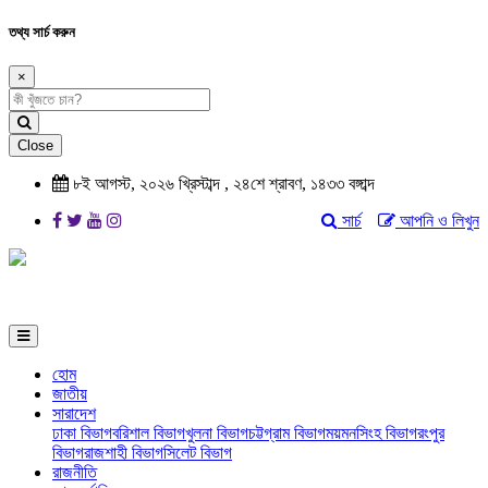
তথ্য সার্চ করুন
×
Close
৮ই আগস্ট, ২০২৬ খ্রিস্টাব্দ , ২৪শে শ্রাবণ, ১৪৩৩ বঙ্গাব্দ
সার্চ
আপনি ও লিখুন
হোম
জাতীয়
সারাদেশ
ঢাকা বিভাগ
বরিশাল বিভাগ
খুলনা বিভাগ
চট্টগ্রাম বিভাগ
ময়মনসিংহ বিভাগ
রংপুর
বিভাগ
রাজশাহী বিভাগ
সিলেট বিভাগ
রাজনীতি