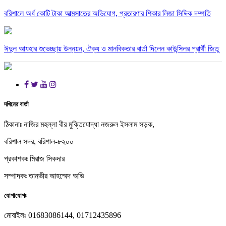
বরিশালে অর্ধ কোটি টাকা আত্মসাতের অভিযোগ, প্রতারণার শিকার লিজা সিদ্দিক দম্পতি
ঈদুল আযহার শুভেচ্ছায় উন্নয়ন, ঐক্য ও মানবিকতার বার্তা দিলেন কাউন্সিলর প্রার্থী জিতু
দখিনের বার্তা
ঠিকানাঃ নাজির মহল্লা বীর মুক্তিযোদ্ধা নজরুল ইসলাম সড়ক,
বরিশাল সদর, বরিশাল-৮২০০
প্রকাশকঃ মিরাজ সিকদার
সম্পাদকঃ তানভীর আহম্মেদ অভি
যোগাযোগঃ
মোবাইলঃ 01683086144, 01712435896