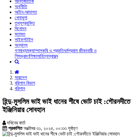
আন্তর্জাতিক
অর্থনীতি
আইন-আদালত
খেলাধুলা
তথ্যপ্রযুক্তি
বিনোদন
মতামত
লাইফস্টাইল
অন্যান্য
গণমাধ্যম
ক্যাম্পাস
কৃষি ও প্রকৃতি
ধর্ম
প্রবাস জীবন
নারী ও
শিশু
ভ্রমণ
শিক্ষা
সাহিত্য
স্বাস্থ্য
সারাদেশ
বরিশাল বিভাগ
বরিশাল
হিন্দু-মুসলিম ভাই ভাই ধানের শীষে ভোট চাই :গৌরনদীতে
ইঞ্জিনিয়ার সোবহান
দখিনের বার্তা
প্রকাশিত
অক্টোবর ৩১, ২০২৫, ০০:৩৩ পূর্বাহ্ণ