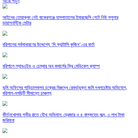
আরো পড়ুন
​আইনের তোয়াক্কা নেই বাকেরগঞ্জে হাসপাতালের ইমারজেন্সি গেটে নিউ পপুলার
ডায়াগনস্টিক সেন্টার
বরিশালের সর্বসাধারণের উদ্দেশ্যে ‘দি ফ্যান্টাসি কুজিন’-এর বার্তা
বরিশালে ল্যাবএইড ও চেম্বার অব কমার্সের ফ্রি মেডিকেল ক্যাম্প
‎ভূমি অফিসের গাড়িচালকসহ চক্রের বিরুদ্ধে রেকর্ডভুক্ত জমি দখলচেষ্টার অভিযোগ,
বরিশাল-নলছিটি সীমান্তে চাঞ্চল্য
কীর্তনখোলায় গভীর রাতে যৌথ অভিযান: ড্রেজার ও ৪ বাল্কহেড জব্দ, ৩ লাখ টাকা
জরিমানা