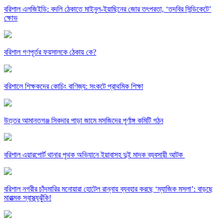
বরিশাল এলজিইডি: বদলি ঠেকাতে মাইনুল-ইয়াছিনের জোর তৎপরতা, ‘তদবির সিন্ডিকেটে’
ক্ষোভ
বরিশাল গণপূর্তর ফয়সালকে ঠেকায় কে?
বরিশালে শিক্ষকদের কোচিং বাণিজ্য: সংকটে প্রাথমিক শিক্ষা
উত্তর আমানতগঞ্জ সিকদার পাড়া জামে মসজিদের পূর্ণাঙ্গ কমিটি গঠন
বরিশাল এয়ারপোর্ট থানার পৃথক অভিযানে ইয়াবাসহ দুই মাদক ব্যবসায়ী আটক ​
বরিশাল নগরীর চাঁদমারির মনোয়ারা হোটেল রান্নায় ব্যবহার করছে ‘ম্যাজিক মসলা’: বাড়ছে
মারাত্মক স্বাস্থ্যঝুঁকি!