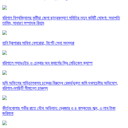
বরিশাল বিশ্ববিদ্যালয় কুষ্টিয়া জেলা ছাত্রকল্যাণ সমিতির নতুন কমিটি ঘোষণা: সভাপতি
তামিম, সাধারণ সম্পাদক রিহাম
হানি ট্রাপারার সাবিনা বেপরোয়া, টার্গেট সেনা সদস্যরা
বরিশালে ল্যাবএইড ও চেম্বার অব কমার্সের ফ্রি মেডিকেল ক্যাম্প
‎ভূমি অফিসের গাড়িচালকসহ চক্রের বিরুদ্ধে রেকর্ডভুক্ত জমি দখলচেষ্টার অভিযোগ,
বরিশাল-নলছিটি সীমান্তে চাঞ্চল্য
কীর্তনখোলায় গভীর রাতে যৌথ অভিযান: ড্রেজার ও ৪ বাল্কহেড জব্দ, ৩ লাখ টাকা
জরিমানা