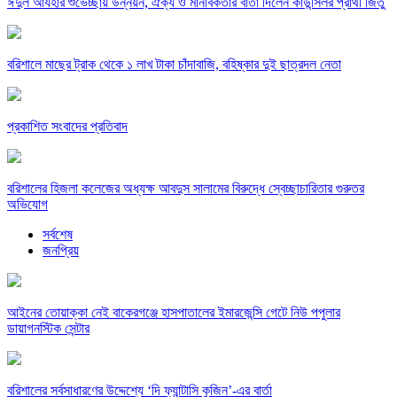
ঈদুল আযহার শুভেচ্ছায় উন্নয়ন, ঐক্য ও মানবিকতার বার্তা দিলেন কাউন্সিলর প্রার্থী জিতু
বরিশালে মাছের ট্রাক থেকে ১ লাখ টাকা চাঁদাবাজি, বহিষ্কার দুই ছাত্রদল নেতা
প্রকাশিত সংবাদের প্রতিবাদ
বরিশালের হিজলা কলেজের অধ্যক্ষ আবদুস সালামের বিরুদ্ধে স্বেচ্ছাচারিতার গুরুতর
অভিযোগ
সর্বশেষ
জনপ্রিয়
​আইনের তোয়াক্কা নেই বাকেরগঞ্জে হাসপাতালের ইমারজেন্সি গেটে নিউ পপুলার
ডায়াগনস্টিক সেন্টার
বরিশালের সর্বসাধারণের উদ্দেশ্যে ‘দি ফ্যান্টাসি কুজিন’-এর বার্তা