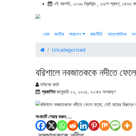
৭ই আগস্ট, ২০২৬ খ্রিস্টাব্দ , ২৩শে শ্রাবণ, ১৪৩৩ বঙ্গা
হোম
জাতীয়
সারাদেশ
রাজনীতি
আন্তর্জাতিক
অর
Uncategorized
বরিশালে নবজাতককে নদীতে ফেলে হ
দখিনের বার্তা
প্রকাশিত
জানুয়ারি ২২, ২০২৫, ২০:৪৯ অপরাহ্ণ
সংবাদটি শেয়ার করুন....
নবজাতককে নদীত