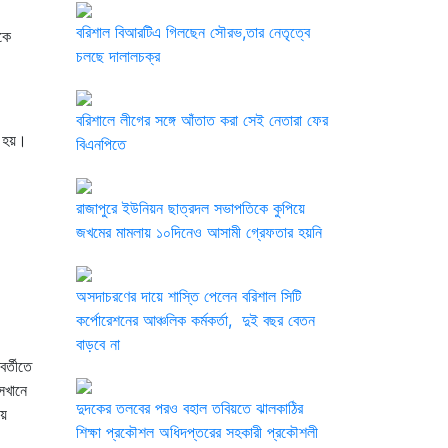
বরিশাল বিআরটিএ গিলছেন সৌরভ,তার নেতৃত্বে
কে
চলছে দালালচক্র
বরিশালে লীগের সঙ্গে আঁতাত করা সেই নেতারা ফের
 হয়।
বিএনপিতে
রাজাপুরে ইউনিয়ন ছাত্রদল সভাপতিকে কুপিয়ে
জখমের মামলায় ১০দিনেও আসামী গ্রেফতার হয়নি
অসদাচরণের দায়ে শাস্তি পেলেন বরিশাল সিটি
কর্পোরেশনের আঞ্চলিক কর্মকর্তা, দুই বছর বেতন
বাড়বে না
র্তীতে
েখানে
দুদকের তলবের পরও বহাল তবিয়তে ঝালকাঠির
ায়
শিক্ষা প্রকৌশল অধিদপ্তরের সহকারী প্রকৌশলী