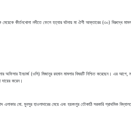
মেয়েকে কীর্তনখোলা নদীতে ফেলে হত্যার ঘটনায় মা ঐশী আক্তারের (৩০) বিরুদ্ধে মামল
ানার অফিসার ইনচার্জ (ওসি) মিজানুর রহমান মামলার বিষয়টি নিশ্চিত করেছেন। এর আগে, মঙ
লা দায়ের করেন।
 এলাকার মো. মুনসুর হাওলাদারের মেয়ে এবং হয়বৎপুর তৌকাঠি সরকারি প্রাথমিক বিদ্যাল