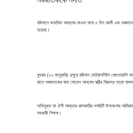
বরিশালে ফাহমিদা আক্তার সাওদা নামে ৫ দিন বয়সী এক নবজাতক 
হয়েছে।
বুধবার (২২ জানুয়ারি) দুপুরে বরিশাল মেট্রোপলিটন কোতোয়ালি থ
রাতে নবজাতকের বাবা সোহেল আহমেদ স্ত্রীর বিরুদ্ধে হত্যা মাম
অভিযুক্ত মা ঐশী আক্তার ঝালকাঠির নলছিটি উপজেলার আমিরাবাদ
সহকারী শিক্ষক।