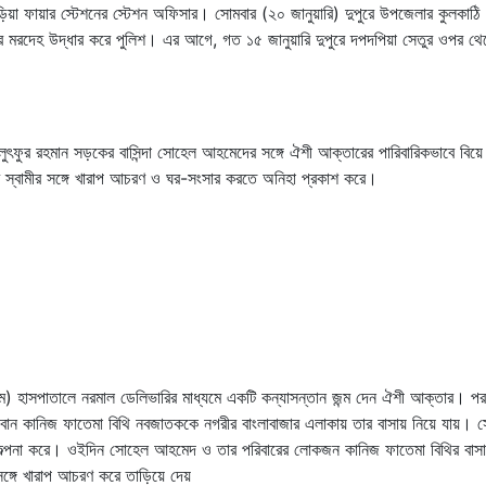
য়া ফায়ার স্টেশনের স্টেশন অফিসার। সোমবার (২০ জানুয়ারি) দুপুরে উপজেলার কুলকাঠি
 মরদেহ উদ্ধার করে পুলিশ। এর আগে, গত ১৫ জানুয়ারি দুপুরে দপদপিয়া সেতুর ওপর থে
ুৎফুর রহমান সড়কের বাসিন্দা সোহেল আহমেদের সঙ্গে ঐশী আক্তারের পারিবারিকভাবে বিয়ে
 স্বামীর সঙ্গে খারাপ আচরণ ও ঘর-সংসার করতে অনিহা প্রকাশ করে।
 হাসপাতালে নরমাল ডেলিভারির মাধ্যমে একটি কন্যাসন্তান জন্ম দেন ঐশী আক্তার। পরব
র বোন কানিজ ফাতেমা বিথি নবজাতককে নগরীর বাংলাবাজার এলাকায় তার বাসায় নিয়ে যায়। স
কল্পনা করে। ওইদিন সোহেল আহমেদ ও তার পরিবারের লোকজন কানিজ ফাতেমা বিথির বাস
্গে খারাপ আচরণ করে তাড়িয়ে দেয়