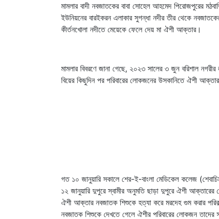
মামলার বাদী নবজাতকের বাবা সোহেল আহমেদ পিরোজপুরের মঠবাড়ি
ইউনিয়নের বারইকরন এলাকার সুগন্ধা নদীর তীর থেকে নবজাতকের
কীর্তনখোলা নদীতে মেয়েকে ফেলে দেয় মা ঐশী আক্তার।
মামলার বিবরণে জানা গেছে, ২০২৩ সালের ৩ জুন বরিশাল নগরীর ল
বিয়ের কিছুদিন পর পরিবারের লোকজনের উসকানিতে ঐশী আক্তার
গত ১০ জানুয়ারি সকালে শের-ই-বাংলা মেডিকেল কলেজ (শেবাচিম)
১২ জানুয়ারি দুপুরে স্বামীর অনুমতি ছাড়া দুপুরে ঐশী আক্তারে
ঐশী আক্তার নবজাতক শিশুকে হত্যা করে মরদেহ গুম করার পরি
নবজাতক শিশুকে দেখতে গেলে ঐশীর পরিবারের লোকজন তাদের সঙ