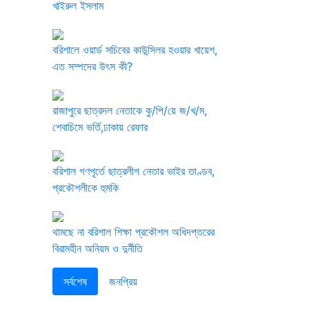
খাইরুল ইসলাম
বরিশালে ওয়ার্ড সচিবের কাউন্সিলর হওয়ার খায়েশ,
এত সম্পদের উৎস কী?
রাজাপুরে ছাত্রদল নেতাকে কু/পি/য়ে জ/খ/ম,
শেবাচিমে ভর্তি,ঢাকায় রেফার
বরিশাল গণপূর্তে ছাত্রলীগ নেতার ভাইর তাণ্ডব,
প্রকৌশলীকে হুমকি
থামছে না বরিশাল শিক্ষা প্রকৌশল অধিদপ্তরের
বিরামহীন অনিয়ম ও দুর্নীতি
সর্বশেষ
জনপ্রিয়