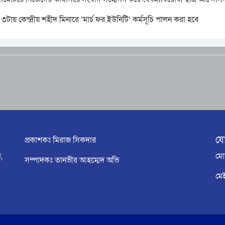
টায় কেন্দ্রীয় শহীদ মিনারে ‘মার্চ ফর ইউনিটি’ কর্মসূচি পালন করা হবে
য
প্রকাশকঃ মিরাজ সিকদার
,
মো
সম্পাদকঃ তানভীর আহম্মেদ অভি
মে