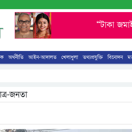
িক
অর্থনীতি
আইন-আদালত
খেলাধুলা
তথ্যপ্রযুক্তি
বিনোদন
ম
াত্র-জনতা