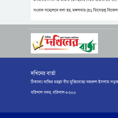
সংবাদ সম্মেলনে বলা হয়, মঙ্গলবার (৩১ ডিসেম্বর) বিকেল ৩
দখিনের বার্তা
ঠিকানাঃ নাজির মহল্লা বীর মুক্তিযোদ্ধা নজরুল ইসলাম সড়ক
বরিশাল সদর, বরিশাল-৮২০০