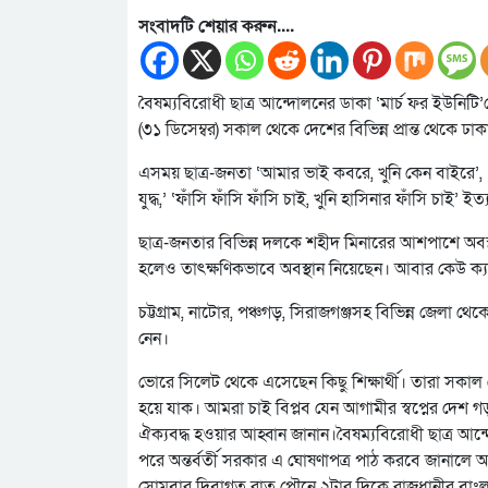
সংবাদটি শেয়ার করুন....
বৈষম্যবিরোধী ছাত্র আন্দোলনের ডাকা ‘মার্চ ফর ইউনিট
(৩১ ডিসেম্বর) সকাল থেকে দেশের বিভিন্ন প্রান্ত থেকে 
এসময় ছাত্র-জনতা ‘আমার ভাই কবরে, খুনি কেন বাইরে’, ‘দিল্
যুদ্ধ,’ ‘ফাঁসি ফাঁসি ফাঁসি চাই, খুনি হাসিনার ফাঁসি চাই’ ই
ছাত্র-জনতার বিভিন্ন দলকে শহীদ মিনারের আশপাশে অবস্থা
হলেও তাৎক্ষণিকভাবে অবস্থান নিয়েছেন। আবার কেউ ক্যা
চট্টগ্রাম, নাটোর, পঞ্চগড়, সিরাজগঞ্জসহ বিভিন্ন জেলা 
নেন।
ভোরে সিলেট থেকে এসেছেন কিছু শিক্ষার্থী। তারা সকাল থ
হয়ে যাক। আমরা চাই বিপ্লব যেন আগামীর স্বপ্নের দেশ
ঐক্যবদ্ধ হওয়ার আহ্বান জানান।বৈষম্যবিরোধী ছাত্র আন
পরে অন্তর্বর্তী সরকার এ ঘোষণাপত্র পাঠ করবে জানালে আজ
সোমবার দিবাগত রাত পৌনে ২টার দিকে রাজধানীর বাংলাম