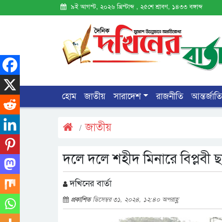
৯ই আগস্ট, ২০২৬ খ্রিস্টাব্দ , ২৫শে শ্রাবণ, ১৪৩৩ বঙ্গাব্দ
হোম
জাতীয়
সারাদেশ
রাজনীতি
আন্তর্জাত
জাতীয়
দলে দলে শহীদ মিনারে বিপ্লবী ছ
দখিনের বার্তা
প্রকাশিত
ডিসেম্বর ৩১, ২০২৪, ১২:৪০ অপরাহ্ণ