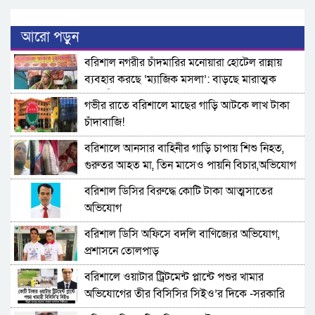
আরো পড়ুন
বরিশাল নগরীর চাঁদমারির মনোয়ারা হোটেল রান্নায়
ব্যবহার করছে ‘ম্যাজিক মসলা’: বাড়ছে মারাত্মক
স্বাস্থ্যঝুঁকি!
গভীর রাতে বরিশালে মাছের গাড়ি আটকে লাখ টাকা
চাঁদাবাজি!
বরিশালে আনসার বাহিনীর গাড়ি চাপায় শিশু নিহত,
গুরুতর আহত মা, তিন মাসেও পায়নি বিচার,অভিযোগ
পরিবারের
বরিশাল ডিসির বিরুদ্ধে কোটি টাকা আত্মসাতের
অভিযোগ
বরিশাল ডিসি অফিসে বদলি বাণিজ্যের অভিযোগ,
প্রশাসনে তোলপাড়
বরিশালে ওয়াটার ট্রিটমেন্ট প্লান্টে পশুর খামার
অভিযোগের তীর বিসিসির সিইও’র দিকে -সরকারি
প্রকল্পের জমি দখল ॥ কর্মচারী দিয়ে পশু পালন ॥