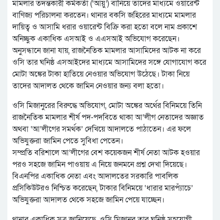
মামলার তদন্তকারী কর্মকর্তা (‘আয়ু’) বানিয়ে তাদের মাধ্যমে ওয়ারেন্ট
বাণিজ্য পরিচালনা করতেন। থানার বকসি জহিরের মাধ্যমে মামলার
দায়িত্ব ও আসামি ধরার ওয়ারেন্ট বিক্রি করা হতো বলে নাম প্রকাশে
অনিচ্ছুক একাধিক এসআই ও এএসআই অভিযোগ করেছেন।
অনুসন্ধানে জানা যায়, রাজনৈতিক মামলার আসামিদের আটক না করে
ওসি তার ঘনিষ্ঠ এসআইদের মাধ্যমে আসামিদের সঙ্গে যোগাযোগ করে
মোটা অঙ্কের টাকা হাতিয়ে নেওয়ার অভিযোগ উঠেছে। টাকা নিয়ে
তাদের আদালত থেকে জামিন নেওয়ার জন্য বলা হতো।
ওসি মিজানুরের বিরুদ্ধে অভিযোগ, মোটা অঙ্কের অর্থের বিনিময়ে তিনি
রাজনৈতিক মামলার শীর্ষ পদ-পদবিতে থাকা আ’লীগ নেতাদের অজ্ঞাত
অথবা ‘আ’লীগের সমর্থক’ দেখিয়ে আদালতে পাঠাতেন। এর ফলে
অভিযুক্তরা জামিন পেতে সুবিধা পেতেন।
সম্প্রতি বরিশালে আ’লীগের বেশ কয়েকজন শীর্ষ নেতা আটক হওয়ার
পরও সহজে জামিন পাওয়ায় এ নিয়ে জনমনে প্রশ্ন দেখা দিয়েছে।
বিএনপির একাধিক নেতা এবং আদালতের সরকারি পাবলিক
প্রসিকিউটরও নিশ্চিত করেছেন, টাকার বিনিময়ে ‘ধারার মারপ্যাঁচে’
অভিযুক্তরা আদালত থেকে সহজে জামিন পেয়ে যাচ্ছেন।
থানার একাধিক সূত্র জানিয়েছে, ওসি মিজানুর তার ঘনিষ্ঠ সহযোগী