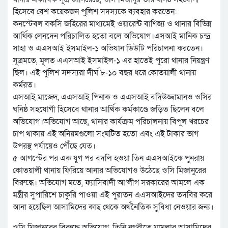
হিসেবে বেশ কয়েকজন পুলিশ সদস্যকে ব্যবহার করতেন:
কনস্টেবল বকসি জহিরের মাধ্যমেই ওয়ারেন্ট বাণিজ্য ও থানার বিভিন্ন
আর্থিক লেনদেন পরিচালিত হতো বলে অভিযোগ।এসআই মানিক চন্দ্র
সাহা ও এএসআই ইসমাইল-১ অভিযান ডিউটি পরিচালনা করতেন।
সূত্রমতে, মূলত এএসআই ইসমাইল-১ এর হাতেই পুরো থানার নিয়ন্ত্রণ
ছিল। এই পুলিশ সদস্যরা দীর্ঘ ৮-১০ বছর ধরে কোতয়ালী থানায়
কর্মরত।
এসআই মাজেদ, এএসআই পিনাক ও এএসআই বদিউজ্জামানও ওসির
ঘনিষ্ঠ সহযোগী হিসেবে থানার আর্থিক কর্মকাণ্ডে জড়িত ছিলেন বলে
অভিযোগ।অভিযোগ আছে, থানার কার্যক্রম পরিচালনায় বিপুল খরচের
চাপ থাকায় এই অনিয়মগুলো সংঘটিত হতো এবং এই টাকার ভাগ
উপরস্থ পর্যায়েও পৌঁছে যেত।
৫ আগস্টের পর এক যুগ পর বদলি হওয়া তিন এএসআইকে পুনরায়
কোতয়ালী থানায় ফিরিয়ে আনার অভিযোগও উঠেছে ওসি মিজানুরের
বিরুদ্ধে। অভিযোগ মতে, ফ্যাসিবাদী আ’লীগ সরকারের আমলে এক
মন্ত্রীর সুপারিশে চাকুরি পাওয়া এই পুরাতন এএসআইদের তদবির করে
আনা হয়েছিল আসামিদের কাছ থেকে অর্থনৈতিক সুবিধা নেওয়ার জন্য।
ওসি মিজানুরের বিরুদ্ধে অভিযোগ, তিনি নগরীতে মামলার আসামিদের