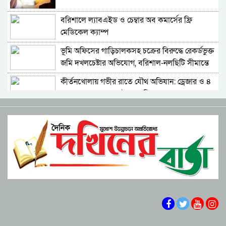
বরিশালে ল্যাবএইড ও চেম্বার অব কমার্সের ফ্রি
মেডিকেল ক্যাম্প
‎ভূমি অফিসের গাড়িচালকসহ চক্রের বিরুদ্ধে রেকর্ডভুক্ত
জমি দখলচেষ্টার অভিযোগ, বরিশাল-নলছিটি সীমান্তে
চাঞ্চল্য
কীর্তনখোলায় গভীর রাতে যৌথ অভিযান: ড্রেজার ও ৪
বাল্কহেড জব্দ, ৩ লাখ টাকা জরিমানা
বরিশাল এলজিইডি: বদলি ঠেকাতে মাইনুল-ইয়াছিনের
জোর তৎপরতা, ‘তদবির সিন্ডিকেটে’ ক্ষোভ
বরিশাল গণপূর্তর ফয়সালকে ঠেকায় কে?
বরিশালে শিক্ষকদের কোচিং বাণিজ্য: সংকটে প্রাথমিক
শিক্ষা
উত্তর আমানতগঞ্জ সিকদার পাড়া জামে মসজিদের
পূর্ণাঙ্গ কমিটি গঠন