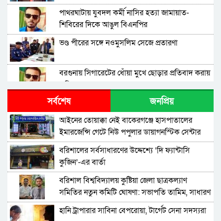
পাথরঘাটায় যুবদল কর্মী নাসির হত্যা জামায়াত-
শিবিরের দিকে আঙুল বিএনপির
ভণ্ড পীরের সঙ্গে নওমুসলিম সেজে প্রতারণা
বরগুনায় সিগারেটের ধোঁয়া মুখে ছোড়ার প্রতিবাদ করায়
কুপিয়ে হত্যা
সর্বশেষ
জনপ্রিয়
বরগুনায় বৈষম্যবিরোধী আন্দোলনে পরিচয়, বিজয়
মিছিলে প্রেম, এবার হলো বিয়ে
​আইনের তোয়াক্কা নেই বাকেরগঞ্জে হাসপাতালের
ইমারজেন্সি গেটে নিউ পপুলার ডায়াগনস্টিক সেন্টার
বরিশালের সর্বসাধারণের উদ্দেশ্যে ‘দি ফ্যান্টাসি
কুজিন’-এর বার্তা
বরিশাল বিশ্ববিদ্যালয় কুষ্টিয়া জেলা ছাত্রকল্যাণ
সমিতির নতুন কমিটি ঘোষণা: সভাপতি তামিম, সাধারণ
সম্পাদক রিহাম
হানি ট্রাপারার সাবিনা বেপরোয়া, টার্গেট সেনা সদস্যরা