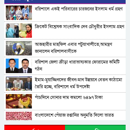
বরিশালে একই পরিবারের চারজনের ইসলাম ধর্ম গ্রহণ
ক্রিকেট বিশ্লেষক সাংবাদিক দেব চৌধুরীর ইসলাম গ্রহণ
আজহারীর মাহফিল এবার পটুয়াখালীতে,আমন্ত্রণ
জানালেন বরিশালবাসীকে
বরিশাল জেলা ক্রীড়া ধারাভাষ্যকার ফোরামের কমিটি
গঠন
ইমাম-মুয়াজ্জিনদের জীবন-মান উন্নয়নে বেতন কাঠামো
তৈরি হচ্ছে, বরিশালে ধর্ম উপদেষ্টা
পাঁচদিনে সোনার দাম কমলো ৬৪৯৭ টাকা
বাংলাদেশে পেঁয়াজ রপ্তানির অনুমতি দিলো ভারত