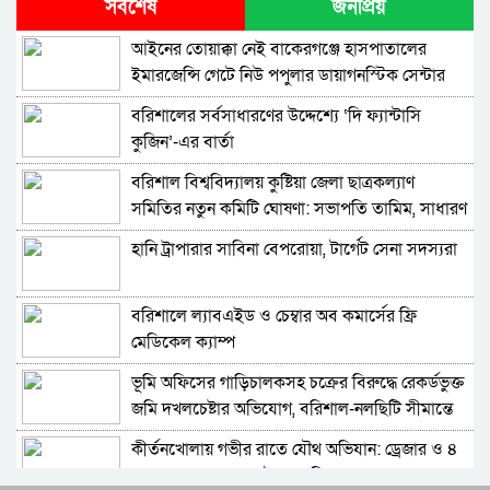
সর্বশেষ
জনপ্রিয়
টানা কাজ করেও কোমর, পিঠের ব্যথা থেকে মুক্তি
পেতে পারেন যেসব উপায়ে
​আইনের তোয়াক্কা নেই বাকেরগঞ্জে হাসপাতালের
ইমারজেন্সি গেটে নিউ পপুলার ডায়াগনস্টিক সেন্টার
৮ম শ্রেণির শিক্ষার্থীদের রেজিস্ট্রেশন কার্ড বিতরণ শুরু
২৮ মে
বরিশালের সর্বসাধারণের উদ্দেশ্যে ‘দি ফ্যান্টাসি
কুজিন’-এর বার্তা
একদিনে ডেঙ্গু আক্রান্ত হয়ে হাসপাতালে ভর্তি ৮০
বরিশাল বিশ্ববিদ্যালয় কুষ্টিয়া জেলা ছাত্রকল্যাণ
সমিতির নতুন কমিটি ঘোষণা: সভাপতি তামিম, সাধারণ
শাকিবের প্রতি মুগ্ধতা ধীরে ধীরে তৈরি হয়েছিল: বুবলী
সম্পাদক রিহাম
হানি ট্রাপারার সাবিনা বেপরোয়া, টার্গেট সেনা সদস্যরা
যে কারণে তৃতীয় টেস্টে নেই আফিফ
বরিশালে ল্যাবএইড ও চেম্বার অব কমার্সের ফ্রি
মেডিকেল ক্যাম্প
বিনিয়োগকারীদের পুঁজি ফিরেছে দুই হাজার কোটি টাকা
‎ভূমি অফিসের গাড়িচালকসহ চক্রের বিরুদ্ধে রেকর্ডভুক্ত
জমি দখলচেষ্টার অভিযোগ, বরিশাল-নলছিটি সীমান্তে
নতুন ভিসানীতি নিয়ে বিএনপি বেকায়দায় আছে :
চাঞ্চল্য
কাদের
কীর্তনখোলায় গভীর রাতে যৌথ অভিযান: ড্রেজার ও ৪
বাল্কহেড জব্দ, ৩ লাখ টাকা জরিমানা
চীনে করোনার নতুন ঢেউ, সপ্তাহে আক্রান্ত হবেন সাড়ে