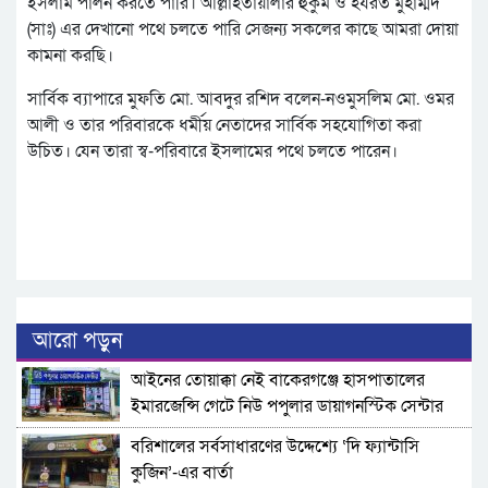
ইসলাম পালন করতে পারি। আল্লাহতায়ালার হুকুম ও হযরত মুহাম্মদ
(সাঃ) এর দেখানো পথে চলতে পারি সেজন্য সকলের কাছে আমরা দোয়া
কামনা করছি।
সার্বিক ব্যাপারে মুফতি মো. আবদুর রশিদ বলেন-নওমুসলিম মো. ওমর
আলী ও তার পরিবারকে ধর্মীয় নেতাদের সার্বিক সহযোগিতা করা
উচিত। যেন তারা স্ব-পরিবারে ইসলামের পথে চলতে পারেন।
আরো পড়ুন
​আইনের তোয়াক্কা নেই বাকেরগঞ্জে হাসপাতালের
ইমারজেন্সি গেটে নিউ পপুলার ডায়াগনস্টিক সেন্টার
বরিশালের সর্বসাধারণের উদ্দেশ্যে ‘দি ফ্যান্টাসি
কুজিন’-এর বার্তা