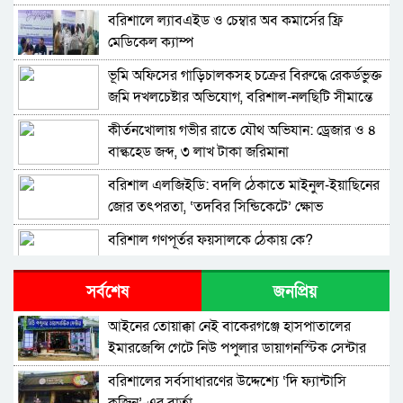
বরিশালে ল্যাবএইড ও চেম্বার অব কমার্সের ফ্রি
মেডিকেল ক্যাম্প
‎ভূমি অফিসের গাড়িচালকসহ চক্রের বিরুদ্ধে রেকর্ডভুক্ত
জমি দখলচেষ্টার অভিযোগ, বরিশাল-নলছিটি সীমান্তে
চাঞ্চল্য
কীর্তনখোলায় গভীর রাতে যৌথ অভিযান: ড্রেজার ও ৪
বাল্কহেড জব্দ, ৩ লাখ টাকা জরিমানা
বরিশাল এলজিইডি: বদলি ঠেকাতে মাইনুল-ইয়াছিনের
জোর তৎপরতা, ‘তদবির সিন্ডিকেটে’ ক্ষোভ
বরিশাল গণপূর্তর ফয়সালকে ঠেকায় কে?
সর্বশেষ
জনপ্রিয়
বরিশালে শিক্ষকদের কোচিং বাণিজ্য: সংকটে প্রাথমিক
শিক্ষা
​আইনের তোয়াক্কা নেই বাকেরগঞ্জে হাসপাতালের
ইমারজেন্সি গেটে নিউ পপুলার ডায়াগনস্টিক সেন্টার
উত্তর আমানতগঞ্জ সিকদার পাড়া জামে মসজিদের
পূর্ণাঙ্গ কমিটি গঠন
বরিশালের সর্বসাধারণের উদ্দেশ্যে ‘দি ফ্যান্টাসি
কুজিন’-এর বার্তা