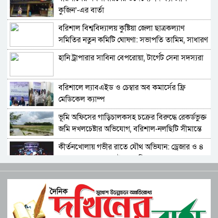
কুজিন’-এর বার্তা
বরিশাল এয়ারপোর্ট থানার পৃথক অভিযানে ইয়াবাসহ
দুই মাদক ব্যবসায়ী আটক ​
বরিশাল বিশ্ববিদ্যালয় কুষ্টিয়া জেলা ছাত্রকল্যাণ
সমিতির নতুন কমিটি ঘোষণা: সভাপতি তামিম, সাধারণ
বরিশালে অর্ধ কোটি টাকা আত্মসাতের অভিযোগ,
সম্পাদক রিহাম
প্রতারণার শিকার লিজা সিদ্দিক দম্পতি
হানি ট্রাপারার সাবিনা বেপরোয়া, টার্গেট সেনা সদস্যরা
ঈদুল আযহার শুভেচ্ছায় উন্নয়ন, ঐক্য ও মানবিকতার
বার্তা দিলেন কাউন্সিলর প্রার্থী জিতু
বরিশালে ল্যাবএইড ও চেম্বার অব কমার্সের ফ্রি
মেডিকেল ক্যাম্প
বরিশালে মাছের ট্রাক থেকে ১ লাখ টাকা চাঁদাবাজি,
বহিষ্কার দুই ছাত্রদল নেতা
‎ভূমি অফিসের গাড়িচালকসহ চক্রের বিরুদ্ধে রেকর্ডভুক্ত
জমি দখলচেষ্টার অভিযোগ, বরিশাল-নলছিটি সীমান্তে
প্রকাশিত সংবাদের প্রতিবাদ
চাঞ্চল্য
কীর্তনখোলায় গভীর রাতে যৌথ অভিযান: ড্রেজার ও ৪
বাল্কহেড জব্দ, ৩ লাখ টাকা জরিমানা
বরিশালের হিজলা কলেজের অধ্যক্ষ আবদুস সালামের
বিরুদ্ধে স্বেচ্ছাচারিতার গুরুতর অভিযোগ
বরিশাল এলজিইডি: বদলি ঠেকাতে মাইনুল-ইয়াছিনের
জোর তৎপরতা, ‘তদবির সিন্ডিকেটে’ ক্ষোভ
বরিশাল গণপূর্তর ফয়সালকে ঠেকায় কে?