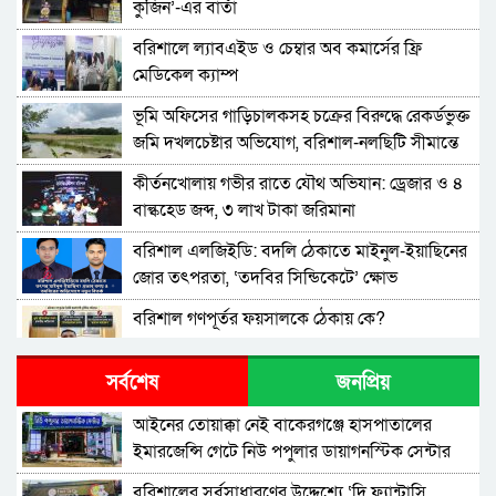
কুজিন’-এর বার্তা
বরিশালে ল্যাবএইড ও চেম্বার অব কমার্সের ফ্রি
মেডিকেল ক্যাম্প
‎ভূমি অফিসের গাড়িচালকসহ চক্রের বিরুদ্ধে রেকর্ডভুক্ত
জমি দখলচেষ্টার অভিযোগ, বরিশাল-নলছিটি সীমান্তে
চাঞ্চল্য
কীর্তনখোলায় গভীর রাতে যৌথ অভিযান: ড্রেজার ও ৪
বাল্কহেড জব্দ, ৩ লাখ টাকা জরিমানা
বরিশাল এলজিইডি: বদলি ঠেকাতে মাইনুল-ইয়াছিনের
জোর তৎপরতা, ‘তদবির সিন্ডিকেটে’ ক্ষোভ
বরিশাল গণপূর্তর ফয়সালকে ঠেকায় কে?
সর্বশেষ
জনপ্রিয়
বরিশালে শিক্ষকদের কোচিং বাণিজ্য: সংকটে প্রাথমিক
শিক্ষা
​আইনের তোয়াক্কা নেই বাকেরগঞ্জে হাসপাতালের
ইমারজেন্সি গেটে নিউ পপুলার ডায়াগনস্টিক সেন্টার
উত্তর আমানতগঞ্জ সিকদার পাড়া জামে মসজিদের
পূর্ণাঙ্গ কমিটি গঠন
বরিশালের সর্বসাধারণের উদ্দেশ্যে ‘দি ফ্যান্টাসি