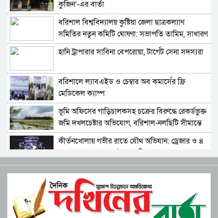
কুজিন’-এর বার্তা
বরিশাল এয়ারপোর্ট থানার পৃথক অভিযানে ইয়াবাসহ
দুই মাদক ব্যবসায়ী আটক ​
বরিশাল বিশ্ববিদ্যালয় কুষ্টিয়া জেলা ছাত্রকল্যাণ
সমিতির নতুন কমিটি ঘোষণা: সভাপতি তামিম, সাধারণ
বরিশালে অর্ধ কোটি টাকা আত্মসাতের অভিযোগ,
সম্পাদক রিহাম
প্রতারণার শিকার লিজা সিদ্দিক দম্পতি
হানি ট্রাপারার সাবিনা বেপরোয়া, টার্গেট সেনা সদস্যরা
ঈদুল আযহার শুভেচ্ছায় উন্নয়ন, ঐক্য ও মানবিকতার
বার্তা দিলেন কাউন্সিলর প্রার্থী জিতু
বরিশালে ল্যাবএইড ও চেম্বার অব কমার্সের ফ্রি
মেডিকেল ক্যাম্প
বরিশালে মাছের ট্রাক থেকে ১ লাখ টাকা চাঁদাবাজি,
বহিষ্কার দুই ছাত্রদল নেতা
‎ভূমি অফিসের গাড়িচালকসহ চক্রের বিরুদ্ধে রেকর্ডভুক্ত
জমি দখলচেষ্টার অভিযোগ, বরিশাল-নলছিটি সীমান্তে
প্রকাশিত সংবাদের প্রতিবাদ
চাঞ্চল্য
কীর্তনখোলায় গভীর রাতে যৌথ অভিযান: ড্রেজার ও ৪
বাল্কহেড জব্দ, ৩ লাখ টাকা জরিমানা
বরিশালের হিজলা কলেজের অধ্যক্ষ আবদুস সালামের
বিরুদ্ধে স্বেচ্ছাচারিতার গুরুতর অভিযোগ
বরিশাল এলজিইডি: বদলি ঠেকাতে মাইনুল-ইয়াছিনের
জোর তৎপরতা, ‘তদবির সিন্ডিকেটে’ ক্ষোভ
বরিশাল গণপূর্তর ফয়সালকে ঠেকায় কে?