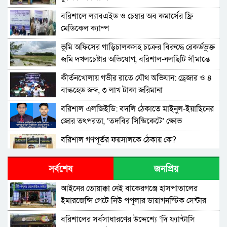
বরিশালে ল্যাবএইড ও চেম্বার অব কমার্সের ফ্রি
মেডিকেল ক্যাম্প
‎ভূমি অফিসের গাড়িচালকসহ চক্রের বিরুদ্ধে রেকর্ডভুক্ত
জমি দখলচেষ্টার অভিযোগ, বরিশাল-নলছিটি সীমান্তে
চাঞ্চল্য
কীর্তনখোলায় গভীর রাতে যৌথ অভিযান: ড্রেজার ও ৪
বাল্কহেড জব্দ, ৩ লাখ টাকা জরিমানা
বরিশাল এলজিইডি: বদলি ঠেকাতে মাইনুল-ইয়াছিনের
জোর তৎপরতা, ‘তদবির সিন্ডিকেটে’ ক্ষোভ
বরিশাল গণপূর্তর ফয়সালকে ঠেকায় কে?
সর্বশেষ
জনপ্রিয়
বরিশালে শিক্ষকদের কোচিং বাণিজ্য: সংকটে প্রাথমিক
শিক্ষা
​আইনের তোয়াক্কা নেই বাকেরগঞ্জে হাসপাতালের
ইমারজেন্সি গেটে নিউ পপুলার ডায়াগনস্টিক সেন্টার
উত্তর আমানতগঞ্জ সিকদার পাড়া জামে মসজিদের
পূর্ণাঙ্গ কমিটি গঠন
বরিশালের সর্বসাধারণের উদ্দেশ্যে ‘দি ফ্যান্টাসি