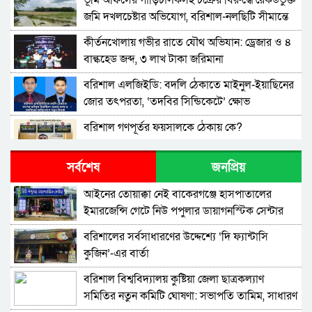
‎ভূমি অফিসের গাড়িচালকসহ চক্রের বিরুদ্ধে রেকর্ডভুক্ত
জমি দখলচেষ্টার অভিযোগ, বরিশাল-নলছিটি সীমান্তে
চাঞ্চল্য
কীর্তনখোলায় গভীর রাতে যৌথ অভিযান: ড্রেজার ও ৪
বাল্কহেড জব্দ, ৩ লাখ টাকা জরিমানা
বরিশাল এলজিইডি: বদলি ঠেকাতে মাইনুল-ইয়াছিনের
জোর তৎপরতা, ‘তদবির সিন্ডিকেটে’ ক্ষোভ
বরিশাল গণপূর্তর ফয়সালকে ঠেকায় কে?
সর্বশেষ
জনপ্রিয়
বরিশালে শিক্ষকদের কোচিং বাণিজ্য: সংকটে প্রাথমিক
শিক্ষা
​আইনের তোয়াক্কা নেই বাকেরগঞ্জে হাসপাতালের
ইমারজেন্সি গেটে নিউ পপুলার ডায়াগনস্টিক সেন্টার
উত্তর আমানতগঞ্জ সিকদার পাড়া জামে মসজিদের
পূর্ণাঙ্গ কমিটি গঠন
বরিশালের সর্বসাধারণের উদ্দেশ্যে ‘দি ফ্যান্টাসি
কুজিন’-এর বার্তা
বরিশাল এয়ারপোর্ট থানার পৃথক অভিযানে ইয়াবাসহ
দুই মাদক ব্যবসায়ী আটক ​
বরিশাল বিশ্ববিদ্যালয় কুষ্টিয়া জেলা ছাত্রকল্যাণ
সমিতির নতুন কমিটি ঘোষণা: সভাপতি তামিম, সাধারণ
বরিশালে অর্ধ কোটি টাকা আত্মসাতের অভিযোগ,