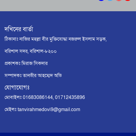
পূর্ণাঙ্গ কমিটি গঠন
বরিশাল এয়ারপোর্ট থানার পৃথক অভিযানে ইয়াবাসহ
দুই মাদক ব্যবসায়ী আটক ​
দখিনের বার্তা
বরিশাল নগরীর চাঁদমারির মনোয়ারা হোটেল রান্নায়
ঠিকানাঃ নাজির মহল্লা বীর মুক্তিযোদ্ধা নজরুল ইসলাম সড়ক,
ব্যবহার করছে ‘ম্যাজিক মসলা’: বাড়ছে মারাত্মক
স্বাস্থ্যঝুঁকি!
বরিশাল সদর, বরিশাল-৮২০০
বরিশালে অর্ধ কোটি টাকা আত্মসাতের অভিযোগ,
প্রতারণার শিকার লিজা সিদ্দিক দম্পতি
প্রকাশকঃ মিরাজ সিকদার
ঈদুল আযহার শুভেচ্ছায় উন্নয়ন, ঐক্য ও মানবিকতার
সম্পাদকঃ তানভীর আহম্মেদ অভি
বার্তা দিলেন কাউন্সিলর প্রার্থী জিতু
যোগাযোগঃ
মোবাইলঃ 01683086144, 01712435896
মেইলঃ tanvirahmedovi9@gmail.com