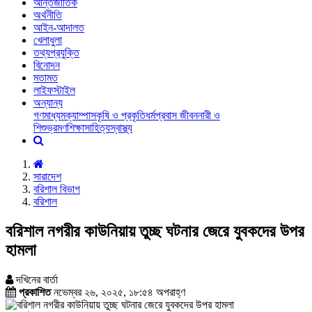
আন্তর্জাতিক
অর্থনীতি
আইন-আদালত
খেলাধুলা
তথ্যপ্রযুক্তি
বিনোদন
মতামত
লাইফস্টাইল
অন্যান্য
গণমাধ্যম
ক্যাম্পাস
কৃষি ও প্রকৃতি
ধর্ম
প্রবাস জীবন
নারী ও
শিশু
ভ্রমণ
শিক্ষা
সাহিত্য
স্বাস্থ্য
সারাদেশ
বরিশাল বিভাগ
বরিশাল
বরিশাল নগরীর কাউনিয়ায় তুচ্ছ ঘটনার জেরে যুবকদের উপর
হামলা
দখিনের বার্তা
প্রকাশিত
নভেম্বর ২৬, ২০২৫, ১৮:৫৪ অপরাহ্ণ