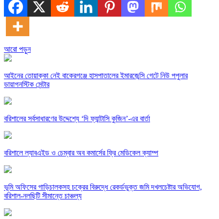
আরো পড়ুন
​আইনের তোয়াক্কা নেই বাকেরগঞ্জে হাসপাতালের ইমারজেন্সি গেটে নিউ পপুলার
ডায়াগনস্টিক সেন্টার
বরিশালের সর্বসাধারণের উদ্দেশ্যে ‘দি ফ্যান্টাসি কুজিন’-এর বার্তা
বরিশালে ল্যাবএইড ও চেম্বার অব কমার্সের ফ্রি মেডিকেল ক্যাম্প
‎ভূমি অফিসের গাড়িচালকসহ চক্রের বিরুদ্ধে রেকর্ডভুক্ত জমি দখলচেষ্টার অভিযোগ,
বরিশাল-নলছিটি সীমান্তে চাঞ্চল্য