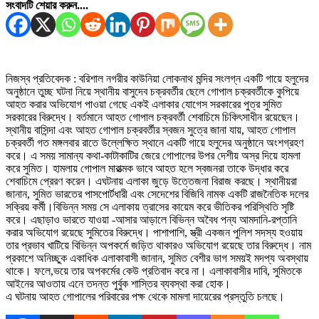
সংবাদটি শেয়ার করুন....
নিজস্ব প্রতিবেদক : বরিশাল নগরীর কাউনিয়া লোকনাথ মন্দির সংলগ্ন একটি গায়ে হলুদের
অনুষ্ঠানে তুচ্ছ ঘটনা নিয়ে স্থানীয় বাসুদেব চক্রবর্তীর ছেলে গোপাল চক্রবর্তীকে কুপিয়ে
আহত করার অভিযোগ পাওয়া গেছে একই এলাকার যোগেস সরকারের পুত্র সুমিত
সরকারের বিরুদ্ধে। বর্তমানে আহত গোপাল চক্রবর্তী শেবাচিমে চিকিৎসাধীন রয়েছেন।
স্থানীয় বাসিন্দা এবং আহত গোপাল চক্রবর্তীর স্বজন সুত্রে জানা যায়, আহত গোপাল
চক্রবর্তী গত মঙ্গলবার রাতে উল্লেক্ষিত স্থানে একটি গায়ে হলুদের অনুষ্ঠানে অংশগ্রহণ
করে। এ সময় সামান্য কথা-কাটাকাটির জেরে গোপালের উপর দেশীয় অস্র দিয়ে হামলা
করে সুমিত। হামলায় গোপাল মারাত্মক ভাবে আহত হলে স্বজনরা তাকে উদ্ধার করে
শেবাচিমে প্রেরণ করেন। এঘটনায় এলাকা জুড়ে উত্তেজনা বিরাজ করছে। স্থানীয়রা
জানান, সুমিত ভারতের পাসপোর্টধারী এবং সেদেশের বিজিবি নামক একটি রাজনৈতিক দলের
সক্রিয় কর্মী।বিভিন্ন সময় সে এলাকায় ত্রাসের কায়েম করে ভীতিকর পরিস্থিতি সৃষ্টি
করে। এছাড়াও ভারতে যাওয়া -আসার আড়ালে বিভিন্ন অবৈধ পন্য আমদানি-রপ্তানি
করার অভিযোগ রয়েছে সুমিতের বিরুদ্ধে। পাশাপাশি, স্ত্রী একজন পুলিশ সদস্য হওয়ায়
তার প্রভাব খাটিয়ে বিভিন্ন অপকর্মে জড়িত থাকারও অভিযোগ রয়েছে তার বিরুদ্ধে। নাম
প্রকাশে অনিচ্ছুক একাধিক এলাকাবাসী জানান, সুমিত বেশীর ভাগ সময়ই মদপ্য অবস্থায়
থাকে। ফলে,ভয়ে তার অপকর্মের কেউ প্রতিবাদ করে না। এলাকাবাসীর দাবি, সুমিতকে
আইনের আওতায় এনে তদন্ত পুর্বুক শাস্তির ব্যবস্থা করা হোক।
এ ঘটনায় আহত গোপালের পরিবারের পক্ষ থেকে মামলা দায়েরের প্রস্তুতি চলছে।