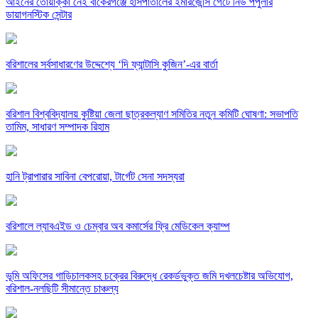
​আইনের তোয়াক্কা নেই বাকেরগঞ্জে হাসপাতালের ইমারজেন্সি গেটে নিউ পপুলার
ডায়াগনস্টিক সেন্টার
বরিশালের সর্বসাধারণের উদ্দেশ্যে ‘দি ফ্যান্টাসি কুজিন’-এর বার্তা
বরিশাল বিশ্ববিদ্যালয় কুষ্টিয়া জেলা ছাত্রকল্যাণ সমিতির নতুন কমিটি ঘোষণা: সভাপতি
তামিম, সাধারণ সম্পাদক রিহাম
হানি ট্রাপারার সাবিনা বেপরোয়া, টার্গেট সেনা সদস্যরা
বরিশালে ল্যাবএইড ও চেম্বার অব কমার্সের ফ্রি মেডিকেল ক্যাম্প
‎ভূমি অফিসের গাড়িচালকসহ চক্রের বিরুদ্ধে রেকর্ডভুক্ত জমি দখলচেষ্টার অভিযোগ,
বরিশাল-নলছিটি সীমান্তে চাঞ্চল্য