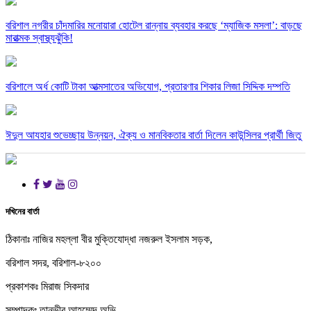
বরিশাল নগরীর চাঁদমারির মনোয়ারা হোটেল রান্নায় ব্যবহার করছে ‘ম্যাজিক মসলা’: বাড়ছে
মারাত্মক স্বাস্থ্যঝুঁকি!
বরিশালে অর্ধ কোটি টাকা আত্মসাতের অভিযোগ, প্রতারণার শিকার লিজা সিদ্দিক দম্পতি
ঈদুল আযহার শুভেচ্ছায় উন্নয়ন, ঐক্য ও মানবিকতার বার্তা দিলেন কাউন্সিলর প্রার্থী জিতু
দখিনের বার্তা
ঠিকানাঃ নাজির মহল্লা বীর মুক্তিযোদ্ধা নজরুল ইসলাম সড়ক,
বরিশাল সদর, বরিশাল-৮২০০
প্রকাশকঃ মিরাজ সিকদার
সম্পাদকঃ তানভীর আহম্মেদ অভি