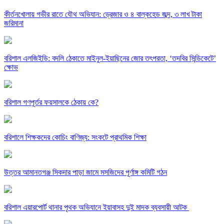
কীর্তনখোলায় গভীর রাতে যৌথ অভিযান: ড্রেজার ও ৪ বাল্কহেড জব্দ, ৩ লাখ টাকা
জরিমানা
বরিশাল এলজিইডি: বদলি ঠেকাতে মাইনুল-ইয়াছিনের জোর তৎপরতা, ‘তদবির সিন্ডিকেটে’
ক্ষোভ
বরিশাল গণপূর্তর ফয়সালকে ঠেকায় কে?
বরিশালে শিক্ষকদের কোচিং বাণিজ্য: সংকটে প্রাথমিক শিক্ষা
উত্তর আমানতগঞ্জ সিকদার পাড়া জামে মসজিদের পূর্ণাঙ্গ কমিটি গঠন
বরিশাল এয়ারপোর্ট থানার পৃথক অভিযানে ইয়াবাসহ দুই মাদক ব্যবসায়ী আটক ​