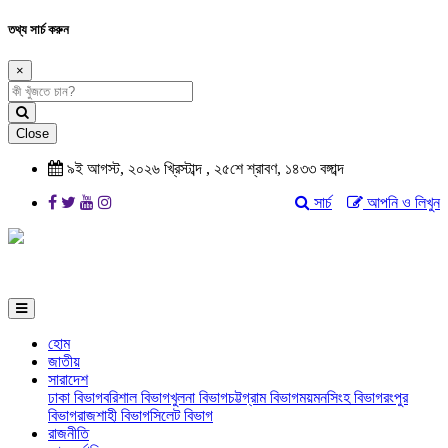
তথ্য সার্চ করুন
×
Close
৯ই আগস্ট, ২০২৬ খ্রিস্টাব্দ , ২৫শে শ্রাবণ, ১৪৩৩ বঙ্গাব্দ
সার্চ
আপনি ও লিখুন
হোম
জাতীয়
সারাদেশ
ঢাকা বিভাগ
বরিশাল বিভাগ
খুলনা বিভাগ
চট্টগ্রাম বিভাগ
ময়মনসিংহ বিভাগ
রংপুর
বিভাগ
রাজশাহী বিভাগ
সিলেট বিভাগ
রাজনীতি