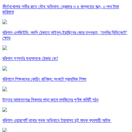
কীর্তনখোলায় গভীর রাতে যৌথ অভিযান: ড্রেজার ও ৪ বাল্কহেড জব্দ, ৩ লাখ টাকা
জরিমানা
বরিশাল এলজিইডি: বদলি ঠেকাতে মাইনুল-ইয়াছিনের জোর তৎপরতা, ‘তদবির সিন্ডিকেটে’
ক্ষোভ
বরিশাল গণপূর্তর ফয়সালকে ঠেকায় কে?
বরিশালে শিক্ষকদের কোচিং বাণিজ্য: সংকটে প্রাথমিক শিক্ষা
উত্তর আমানতগঞ্জ সিকদার পাড়া জামে মসজিদের পূর্ণাঙ্গ কমিটি গঠন
বরিশাল এয়ারপোর্ট থানার পৃথক অভিযানে ইয়াবাসহ দুই মাদক ব্যবসায়ী আটক ​