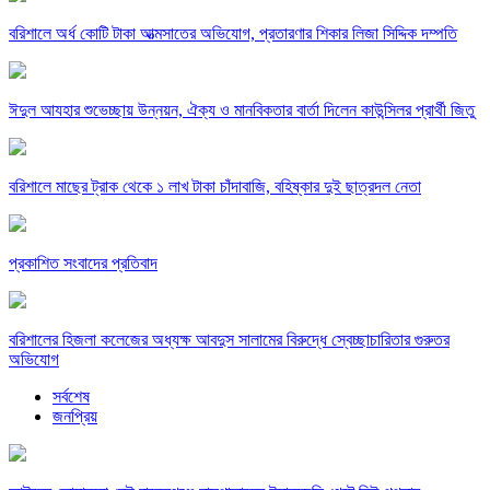
বরিশালে অর্ধ কোটি টাকা আত্মসাতের অভিযোগ, প্রতারণার শিকার লিজা সিদ্দিক দম্পতি
ঈদুল আযহার শুভেচ্ছায় উন্নয়ন, ঐক্য ও মানবিকতার বার্তা দিলেন কাউন্সিলর প্রার্থী জিতু
বরিশালে মাছের ট্রাক থেকে ১ লাখ টাকা চাঁদাবাজি, বহিষ্কার দুই ছাত্রদল নেতা
প্রকাশিত সংবাদের প্রতিবাদ
বরিশালের হিজলা কলেজের অধ্যক্ষ আবদুস সালামের বিরুদ্ধে স্বেচ্ছাচারিতার গুরুতর
অভিযোগ
সর্বশেষ
জনপ্রিয়