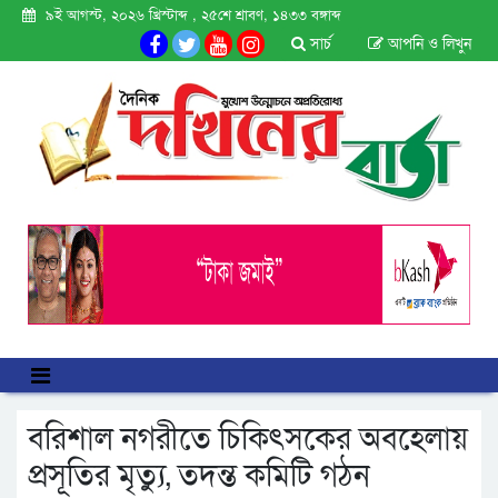
৯ই আগস্ট, ২০২৬ খ্রিস্টাব্দ , ২৫শে শ্রাবণ, ১৪৩৩ বঙ্গাব্দ
সার্চ
আপনি ও লিখুন
বরিশাল নগরীতে চিকিৎসকের অবহেলায়
প্রসূতির মৃত্যু, তদন্ত কমিটি গঠন