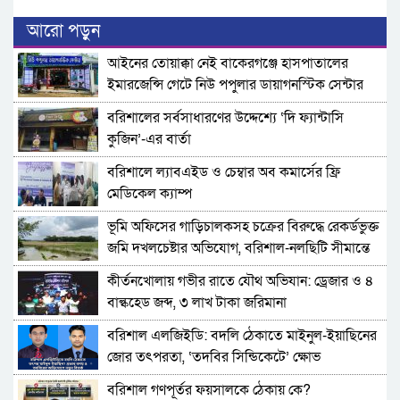
আরো পড়ুন
​আইনের তোয়াক্কা নেই বাকেরগঞ্জে হাসপাতালের
ইমারজেন্সি গেটে নিউ পপুলার ডায়াগনস্টিক সেন্টার
বরিশালের সর্বসাধারণের উদ্দেশ্যে ‘দি ফ্যান্টাসি
কুজিন’-এর বার্তা
বরিশালে ল্যাবএইড ও চেম্বার অব কমার্সের ফ্রি
মেডিকেল ক্যাম্প
‎ভূমি অফিসের গাড়িচালকসহ চক্রের বিরুদ্ধে রেকর্ডভুক্ত
জমি দখলচেষ্টার অভিযোগ, বরিশাল-নলছিটি সীমান্তে
চাঞ্চল্য
কীর্তনখোলায় গভীর রাতে যৌথ অভিযান: ড্রেজার ও ৪
বাল্কহেড জব্দ, ৩ লাখ টাকা জরিমানা
বরিশাল এলজিইডি: বদলি ঠেকাতে মাইনুল-ইয়াছিনের
জোর তৎপরতা, ‘তদবির সিন্ডিকেটে’ ক্ষোভ
বরিশাল গণপূর্তর ফয়সালকে ঠেকায় কে?