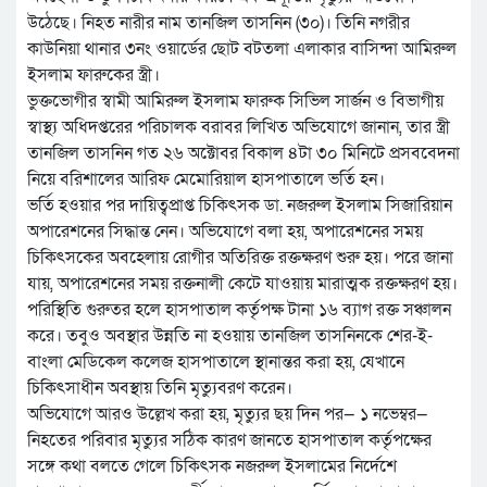
উঠেছে। নিহত নারীর নাম তানজিল তাসনিন (৩০)। তিনি নগরীর
কাউনিয়া থানার ৩নং ওয়ার্ডের ছোট বটতলা এলাকার বাসিন্দা আমিরুল
ইসলাম ফারুকের স্ত্রী।
ভুক্তভোগীর স্বামী আমিরুল ইসলাম ফারুক সিভিল সার্জন ও বিভাগীয়
স্বাস্থ্য অধিদপ্তরের পরিচালক বরাবর লিখিত অভিযোগে জানান, তার স্ত্রী
তানজিল তাসনিন গত ২৬ অক্টোবর বিকাল ৪টা ৩০ মিনিটে প্রসববেদনা
নিয়ে বরিশালের আরিফ মেমোরিয়াল হাসপাতালে ভর্তি হন।
ভর্তি হওয়ার পর দায়িত্বপ্রাপ্ত চিকিৎসক ডা. নজরুল ইসলাম সিজারিয়ান
অপারেশনের সিদ্ধান্ত নেন। অভিযোগে বলা হয়, অপারেশনের সময়
চিকিৎসকের অবহেলায় রোগীর অতিরিক্ত রক্তক্ষরণ শুরু হয়। পরে জানা
যায়, অপারেশনের সময় রক্তনালী কেটে যাওয়ায় মারাত্মক রক্তক্ষরণ হয়।
পরিস্থিতি গুরুতর হলে হাসপাতাল কর্তৃপক্ষ টানা ১৬ ব্যাগ রক্ত সঞ্চালন
করে। তবুও অবস্থার উন্নতি না হওয়ায় তানজিল তাসনিনকে শের-ই-
বাংলা মেডিকেল কলেজ হাসপাতালে স্থানান্তর করা হয়, যেখানে
চিকিৎসাধীন অবস্থায় তিনি মৃত্যুবরণ করেন।
অভিযোগে আরও উল্লেখ করা হয়, মৃত্যুর ছয় দিন পর— ১ নভেম্বর—
নিহতের পরিবার মৃত্যুর সঠিক কারণ জানতে হাসপাতাল কর্তৃপক্ষের
সঙ্গে কথা বলতে গেলে চিকিৎসক নজরুল ইসলামের নির্দেশে