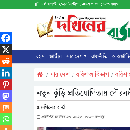
৮ই আগস্ট, ২০২৬ খ্রিস্টাব্দ , ২৪শে শ্রাবণ, ১৪৩৩ বঙ্গাব্দ
হোম
জাতীয়
সারাদেশ
রাজনীতি
আন্তর্জাত
সারাদেশ
বরিশাল বিভাগ
বরিশা
নতুন কুঁড়ি প্রতিযোগিতায় গৌরনদী
দখিনের বার্তা
প্রকাশিত
অক্টোবর ২৩, ২০২৫, ১৭:৫৮ অপরাহ্ণ