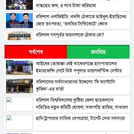
বাল্কহেড জব্দ, ৩ লাখ টাকা জরিমানা
বরিশাল এলজিইডি: বদলি ঠেকাতে মাইনুল-ইয়াছিনের
জোর তৎপরতা, ‘তদবির সিন্ডিকেটে’ ক্ষোভ
বরিশাল গণপূর্তর ফয়সালকে ঠেকায় কে?
সর্বশেষ
জনপ্রিয়
বরিশালে শিক্ষকদের কোচিং বাণিজ্য: সংকটে প্রাথমিক
শিক্ষা
​আইনের তোয়াক্কা নেই বাকেরগঞ্জে হাসপাতালের
ইমারজেন্সি গেটে নিউ পপুলার ডায়াগনস্টিক সেন্টার
উত্তর আমানতগঞ্জ সিকদার পাড়া জামে মসজিদের
পূর্ণাঙ্গ কমিটি গঠন
বরিশালের সর্বসাধারণের উদ্দেশ্যে ‘দি ফ্যান্টাসি
কুজিন’-এর বার্তা
বরিশাল এয়ারপোর্ট থানার পৃথক অভিযানে ইয়াবাসহ
দুই মাদক ব্যবসায়ী আটক ​
বরিশাল বিশ্ববিদ্যালয় কুষ্টিয়া জেলা ছাত্রকল্যাণ
সমিতির নতুন কমিটি ঘোষণা: সভাপতি তামিম, সাধারণ
বরিশালে অর্ধ কোটি টাকা আত্মসাতের অভিযোগ,
সম্পাদক রিহাম
প্রতারণার শিকার লিজা সিদ্দিক দম্পতি
হানি ট্রাপারার সাবিনা বেপরোয়া, টার্গেট সেনা সদস্যরা
ঈদুল আযহার শুভেচ্ছায় উন্নয়ন, ঐক্য ও মানবিকতার
বার্তা দিলেন কাউন্সিলর প্রার্থী জিতু