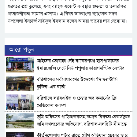
গুরুতর প্রশ্ন তুলেছে এবং ব্যাংক এজেন্ট ব্যবস্থার স্বচ্ছতা ও তদারকির
প্রয়োজনীয়তা সামনে এনেছে। এ বিষয় ডাচবাংলা ব্যাংকের সদর
উপজেলা ইনচার্জ সাইফুল ইসলাম বলেন আমরা তাদের দায় নেবো না।
আরো পড়ুন
​আইনের তোয়াক্কা নেই বাকেরগঞ্জে হাসপাতালের
ইমারজেন্সি গেটে নিউ পপুলার ডায়াগনস্টিক সেন্টার
বরিশালের সর্বসাধারণের উদ্দেশ্যে ‘দি ফ্যান্টাসি
কুজিন’-এর বার্তা
বরিশালে ল্যাবএইড ও চেম্বার অব কমার্সের ফ্রি
মেডিকেল ক্যাম্প
‎ভূমি অফিসের গাড়িচালকসহ চক্রের বিরুদ্ধে রেকর্ডভুক্ত
জমি দখলচেষ্টার অভিযোগ, বরিশাল-নলছিটি সীমান্তে
চাঞ্চল্য
কীর্তনখোলায় গভীর রাতে যৌথ অভিযান: ড্রেজার ও ৪