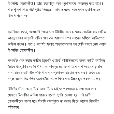
বিএনপির নেতাকর্মীরা। তারা উচ্চবাচ্য করে প্রশাসককে অবরুদ্ধ করে রাখে।
পরে পুলিশ গিয়ে পরিস্থিতি নিয়ন্ত্রণে আনলে দ্রুত ঘটনাস্থল ত্যাগ করেন
বিসিসি প্রশাসক।
স্থানীয়রা বলেন, আওয়ামী শাসনামলে বিসিসির সাবেক মেয়র সেরনিয়াবাত সাদিক
আবদুল্লাহর অনুসারী রাজিব খান ওই জায়গায় নগর ভবনের জমিতে ব্যক্তিগত
অফিস করেন। গত ৫ আগস্ট জুলাই অভ্যুত্থানের পর সেটি দখলে নেয় ওয়ার্ড
বিএনপির নেতাকর্মীরা।
সম্প্রতি এক সভায় নগরীর ত্রিশটি ওয়ার্ডে কাউন্সিলরদের জন্য স্থায়ী কার্যালয়
তৈরির উদ্যোগ নেয় বিসিসি। এ কার্যক্রমের অংশ হিসেবে শনিবার গোড়াচাঁদ
দাস রোডের ওই স্টল পরিদর্শনে যান প্রশাসক রায়হান কাওসার। তখন ১৬
নম্বর ওয়ার্ড বিএনপির নেতাকর্মীরা তাকে ঘিরে ধরে উচ্চবাচ্য করতে থাকে।
বিসিসির স্টল দখলে নিয়ে তালা দিতে চাইলে প্রশাসককে বাধা দেয় তারা।
সেখানে বিএনপির অফিস থাকবে বলেও হুমকি দেওয়া হয়। বিএনপি
নেতাকর্মীদের বাধার মুখে স্টলটি দখলমুক্ত না করেই ফিরে আসেন বিভাগীয়
কমিশনার।