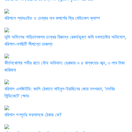
বরিশালে ল্যাবএইড ও চেম্বার অব কমার্সের ফ্রি মেডিকেল ক্যাম্প
‎ভূমি অফিসের গাড়িচালকসহ চক্রের বিরুদ্ধে রেকর্ডভুক্ত জমি দখলচেষ্টার অভিযোগ,
বরিশাল-নলছিটি সীমান্তে চাঞ্চল্য
কীর্তনখোলায় গভীর রাতে যৌথ অভিযান: ড্রেজার ও ৪ বাল্কহেড জব্দ, ৩ লাখ টাকা
জরিমানা
বরিশাল এলজিইডি: বদলি ঠেকাতে মাইনুল-ইয়াছিনের জোর তৎপরতা, ‘তদবির
সিন্ডিকেটে’ ক্ষোভ
বরিশাল গণপূর্তর ফয়সালকে ঠেকায় কে?