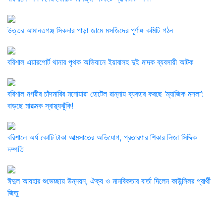
উত্তর আমানতগঞ্জ সিকদার পাড়া জামে মসজিদের পূর্ণাঙ্গ কমিটি গঠন
বরিশাল এয়ারপোর্ট থানার পৃথক অভিযানে ইয়াবাসহ দুই মাদক ব্যবসায়ী আটক ​
বরিশাল নগরীর চাঁদমারির মনোয়ারা হোটেল রান্নায় ব্যবহার করছে ‘ম্যাজিক মসলা’:
বাড়ছে মারাত্মক স্বাস্থ্যঝুঁকি!
বরিশালে অর্ধ কোটি টাকা আত্মসাতের অভিযোগ, প্রতারণার শিকার লিজা সিদ্দিক
দম্পতি
ঈদুল আযহার শুভেচ্ছায় উন্নয়ন, ঐক্য ও মানবিকতার বার্তা দিলেন কাউন্সিলর প্রার্থী
জিতু