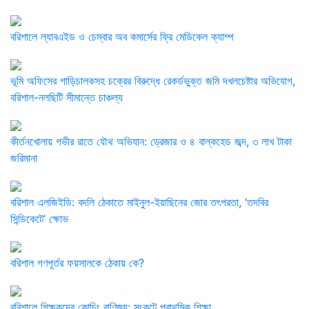
বরিশালে ল্যাবএইড ও চেম্বার অব কমার্সের ফ্রি মেডিকেল ক্যাম্প
‎ভূমি অফিসের গাড়িচালকসহ চক্রের বিরুদ্ধে রেকর্ডভুক্ত জমি দখলচেষ্টার অভিযোগ,
বরিশাল-নলছিটি সীমান্তে চাঞ্চল্য
কীর্তনখোলায় গভীর রাতে যৌথ অভিযান: ড্রেজার ও ৪ বাল্কহেড জব্দ, ৩ লাখ টাকা
জরিমানা
বরিশাল এলজিইডি: বদলি ঠেকাতে মাইনুল-ইয়াছিনের জোর তৎপরতা, ‘তদবির
সিন্ডিকেটে’ ক্ষোভ
বরিশাল গণপূর্তর ফয়সালকে ঠেকায় কে?
বরিশালে শিক্ষকদের কোচিং বাণিজ্য: সংকটে প্রাথমিক শিক্ষা