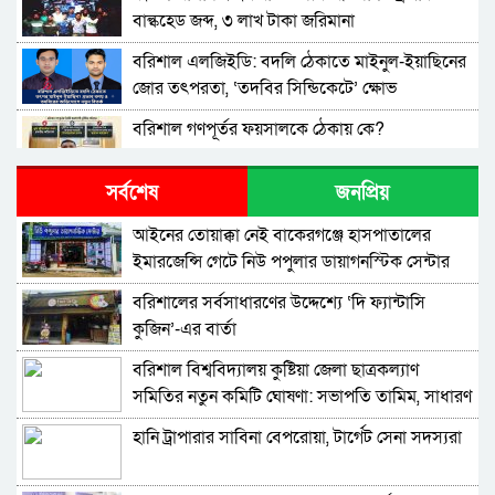
বাল্কহেড জব্দ, ৩ লাখ টাকা জরিমানা
বরিশাল এলজিইডি: বদলি ঠেকাতে মাইনুল-ইয়াছিনের
জোর তৎপরতা, ‘তদবির সিন্ডিকেটে’ ক্ষোভ
বরিশাল গণপূর্তর ফয়সালকে ঠেকায় কে?
সর্বশেষ
জনপ্রিয়
বরিশালে শিক্ষকদের কোচিং বাণিজ্য: সংকটে প্রাথমিক
শিক্ষা
​আইনের তোয়াক্কা নেই বাকেরগঞ্জে হাসপাতালের
ইমারজেন্সি গেটে নিউ পপুলার ডায়াগনস্টিক সেন্টার
উত্তর আমানতগঞ্জ সিকদার পাড়া জামে মসজিদের
পূর্ণাঙ্গ কমিটি গঠন
বরিশালের সর্বসাধারণের উদ্দেশ্যে ‘দি ফ্যান্টাসি
কুজিন’-এর বার্তা
বরিশাল এয়ারপোর্ট থানার পৃথক অভিযানে ইয়াবাসহ
দুই মাদক ব্যবসায়ী আটক ​
বরিশাল বিশ্ববিদ্যালয় কুষ্টিয়া জেলা ছাত্রকল্যাণ
সমিতির নতুন কমিটি ঘোষণা: সভাপতি তামিম, সাধারণ
বরিশালে অর্ধ কোটি টাকা আত্মসাতের অভিযোগ,
সম্পাদক রিহাম
প্রতারণার শিকার লিজা সিদ্দিক দম্পতি
হানি ট্রাপারার সাবিনা বেপরোয়া, টার্গেট সেনা সদস্যরা
ঈদুল আযহার শুভেচ্ছায় উন্নয়ন, ঐক্য ও মানবিকতার
বার্তা দিলেন কাউন্সিলর প্রার্থী জিতু