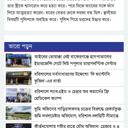
তার স্ত্রীকে শ্বাসরোধ করে হত্যা করে। পরে নিজে ফ্যানের সঙ্গে ফাঁস
দিয়ে আত্মহত্যা করেন। ঘরের ভেতর থেকে দরজা বন্ধ ছিল। স্থানীয়রা
বিষয়টি পুলিশকে অবহিত করে। পুলিশ গিয়ে মরদেহ উদ্ধার করে।
আরো পড়ুন
​আইনের তোয়াক্কা নেই বাকেরগঞ্জে হাসপাতালের
ইমারজেন্সি গেটে নিউ পপুলার ডায়াগনস্টিক সেন্টার
বরিশালের সর্বসাধারণের উদ্দেশ্যে ‘দি ফ্যান্টাসি
কুজিন’-এর বার্তা
বরিশালে ল্যাবএইড ও চেম্বার অব কমার্সের ফ্রি
মেডিকেল ক্যাম্প
‎ভূমি অফিসের গাড়িচালকসহ চক্রের বিরুদ্ধে রেকর্ডভুক্ত
জমি দখলচেষ্টার অভিযোগ, বরিশাল-নলছিটি সীমান্তে
চাঞ্চল্য
কীর্তনখোলায় গভীর রাতে যৌথ অভিযান: ড্রেজার ও ৪